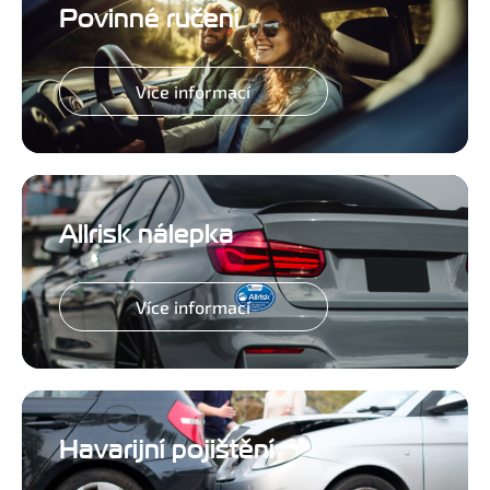
Povinné ručení
Více informací
Allrisk nálepka
Více informací
Havarijní pojištění