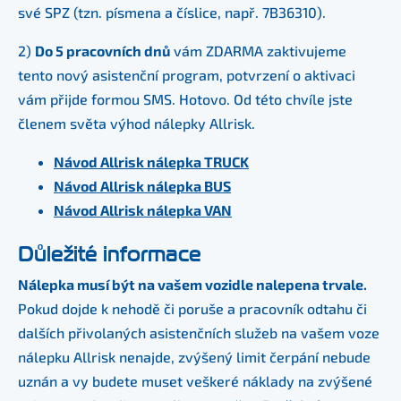
své SPZ (tzn. písmena a číslice, např. 7B36310).
2)
Do 5 pracovních dnů
vám ZDARMA zaktivujeme
tento nový asistenční program, potvrzení o aktivaci
vám přijde formou SMS. Hotovo. Od této chvíle jste
členem světa výhod nálepky Allrisk.
Návod Allrisk nálepka TRUCK
Návod Allrisk nálepka BUS
Návod Allrisk nálepka VAN
Důležité informace
Nálepka musí být na vašem vozidle nalepena trvale.
Pokud dojde k nehodě či poruše a pracovník odtahu či
dalších přivolaných asistenčních služeb na vašem voze
nálepku Allrisk nenajde, zvýšený limit čerpání nebude
uznán a vy budete muset veškeré náklady na zvýšené