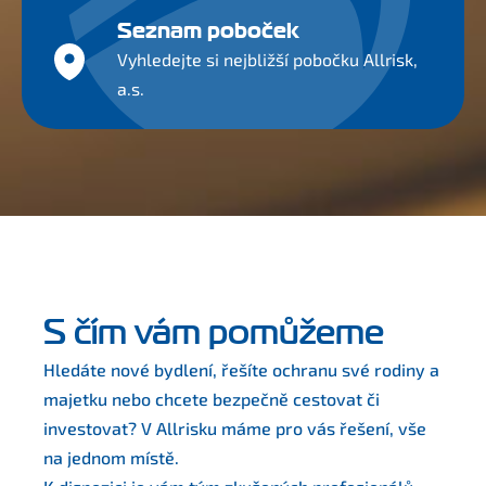
Seznam poboček
Vyhledejte si nejbližší pobočku Allrisk,
a.s.
S čím vám pomůžeme
Hledáte nové bydlení, řešíte ochranu své rodiny a
majetku nebo chcete bezpečně cestovat či
investovat? V Allrisku máme pro vás řešení, vše
na jednom místě.