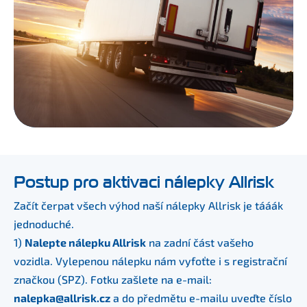
Postup pro aktivaci nálepky Allrisk
Začít čerpat všech výhod naší nálepky Allrisk je tááák
jednoduché.
1)
Nalepte nálepku Allrisk
na zadní část vašeho
vozidla. Vylepenou nálepku nám vyfoťte i s registrační
značkou (SPZ). Fotku zašlete na e-mail:
nalepka@allrisk.cz
a do předmětu e-mailu uveďte číslo