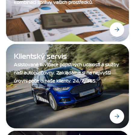
kombinaci správy vašich prostředků.
Klientský servis
Asistované likvidace pojistných událostí a služby
naší autopůjčovny. Zakládáme si na nejvyšší
úrovni péče o naše klienty. 24/7/365.