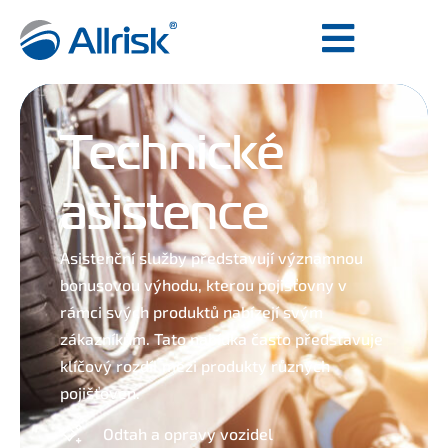
Technické
asistence
Asistenční služby představují významnou
bonusovou výhodu, kterou pojišťovny v
rámci svých produktů nabízejí svým
zákazníkům. Tato nabídka často představuje
klíčový rozdíl mezi produkty různých
pojišťoven.
Odtah a opravy vozidel