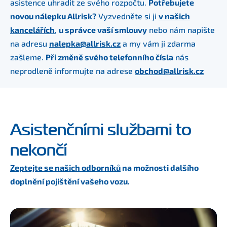
asistence uhradit ze svého rozpočtu.
Potřebujete
novou nálepku Allrisk?
Vyzvedněte si ji
v
našich
kancelářích
,
u správce vaší smlouvy
nebo nám napište
na adresu
nalepka@allrisk.cz
a my vám ji zdarma
zašleme.
Při změně svého telefonního čísla
nás
neprodleně informujte na adrese
obchod@allrisk.cz
Asistenčními službami to
nekončí
Zeptejte se našich odborníků
na možnosti dalšího
doplnění pojištění vašeho vozu.