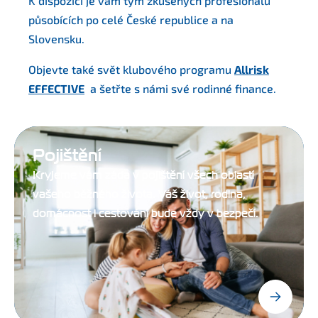
K dispozici je vám tým zkušených profesionálů
působících po celé České republice a na
Slovensku.
Objevte také svět klubového programu
Allrisk
EFFECTIVE
a šetřte s námi své rodinné finance.
Pojištění
Kryjeme vám záda v pojištění všech oblastí
vašeho běžného života. Váš život, rodina,
domácnost i cestování bude vždy v bezpečí.