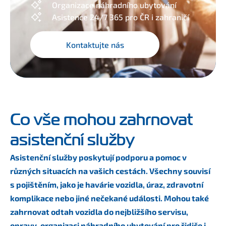
Organizace náhradního ubytování
Asistence 24/7 365 pro ČR i zahraničí
Kontaktujte nás
Co vše mohou zahrnovat
asistenční služby
Asistenční služby poskytují podporu a pomoc v
různých situacích na vašich cestách. Všechny souvisí
s pojištěním, jako je havárie vozidla, úraz, zdravotní
komplikace nebo jiné nečekané události. Mohou také
zahrnovat odtah vozidla do nejbližšího servisu,
opravy, organizaci náhradního ubytování pro řidiče i