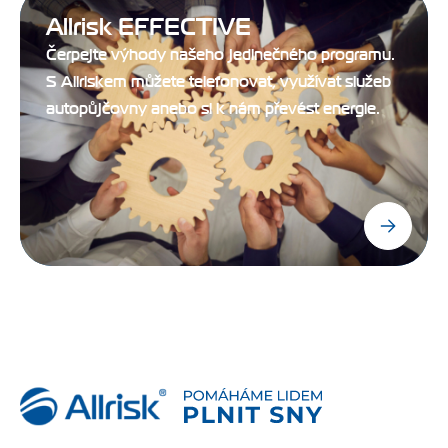
Allrisk EFFECTIVE
Čerpejte výhody našeho jedinečného programu.
S Allriskem můžete telefonovat, využívat služeb
autopůjčovny anebo si k nám převést energie.