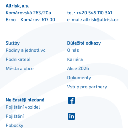
Allrisk, a.s.
Komárovská 263/20a
tel.:
+420 545 110 341
Brno – Komárov, 617 00
e-mail:
allrisk@allrisk.cz
Služby
Důležité odkazy
Rodiny a jednotlivci
O nás
Podnikatelé
Kariéra
Města a obce
Akce 2026
Dokumenty
Vstup pro partnery
Nejčastěji hledané
Pojištění vozidel
Pojištění
Pobočky