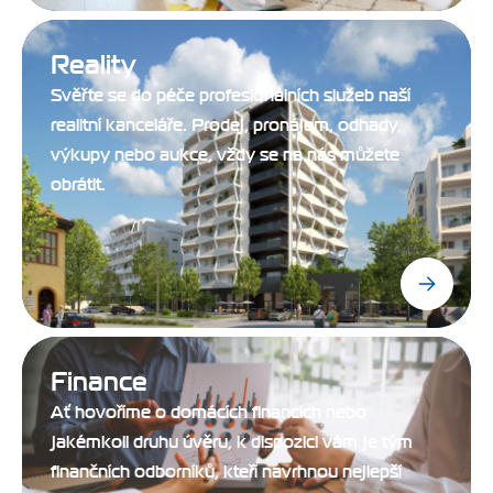
Reality
Svěřte se do péče profesionálních služeb naší
realitní kanceláře. Prodej, pronájem, odhady,
výkupy nebo aukce, vždy se na nás můžete
obrátit.
Finance
Ať hovoříme o domácích financích nebo
jakémkoli druhu úvěru, k dispozici vám je tým
finančních odborníků, kteří navrhnou nejlepší