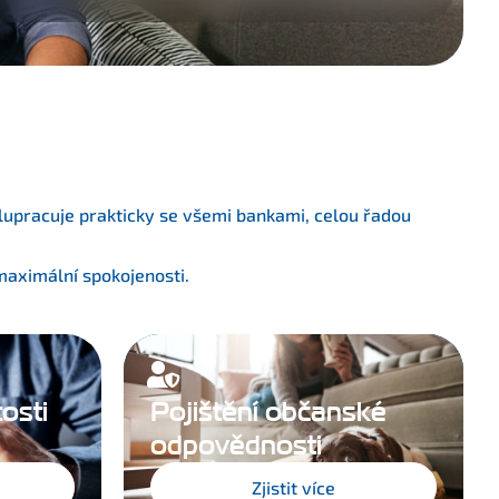
spolupracuje prakticky se všemi bankami, celou řadou
maximální spokojenosti.
osti
Pojištění občanské
odpovědnosti
Zjistit více