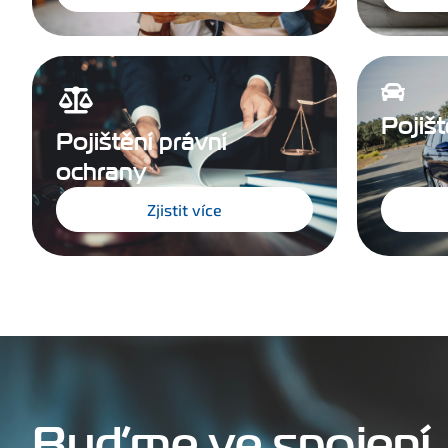
Pojišt
Pojištění právní
ochrany
Zjistit více
Buďme ve spojení.