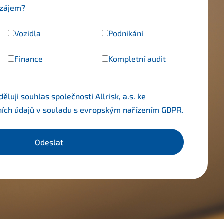
 zájem?
Vozidla
Podnikání
Finance
Kompletní audit
luji souhlas společnosti Allrisk, a.s. ke
ních údajů v souladu s evropským nařízením
GDPR
.
Odeslat