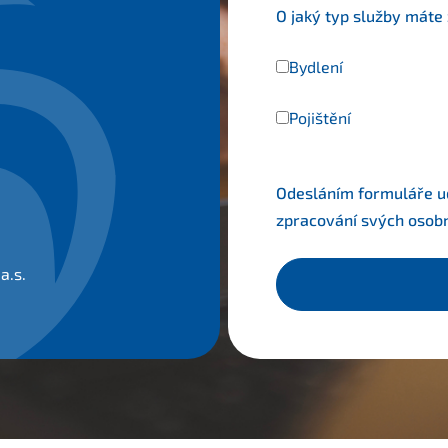
O jaký typ služby máte
Bydlení
Pojištění
Odesláním formuláře udě
zpracování svých osob
a.s.