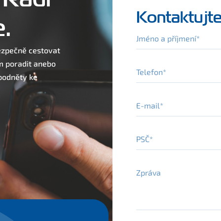
Kontaktujte
.
Jméno a příjmení
bezpečně cestovat
m poradit anebo
Telefon
 podněty ke
E-mail
PSČ
Zpráva