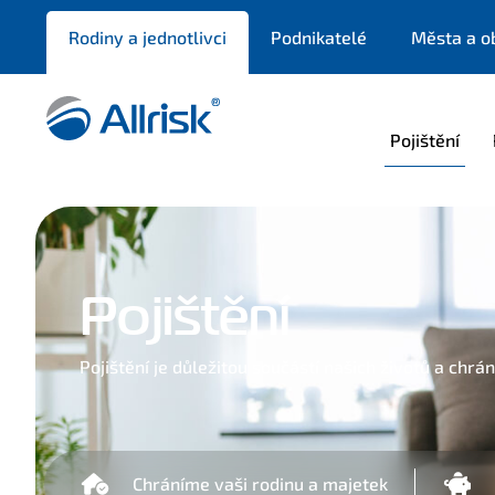
Rodiny a jednotlivci
Podnikatelé
Města a o
Pojištění
Pojištění
Pojištění je důležitou součástí našich životů a chr
Chráníme vaši rodinu a majetek