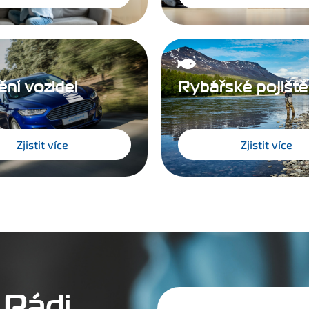
ění vozidel
Rybářské pojiště
Zjistit více
Zjistit více
 Rádi