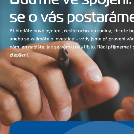
se o vás postaráme
Ať hledáte nové bydlení, řešíte ochranu rodiny, chcete 
anebo se zajímáte o investice – vždy jsme připraveni vá
nám jen napište, jak se vám u nás líbilo. Rádi přijmeme i
zlepšení.