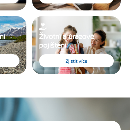
ní
Životní a úrazové
pojištění
Zjistit více