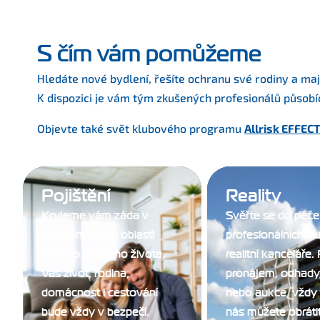
S čím vám pomůžeme
Hledáte nové bydlení, řešíte ochranu své rodiny a ma
K dispozici je vám tým zkušených profesionálů působíc
Objevte také svět klubového programu
Allrisk EFFEC
Pojištění
Reality
Kryjeme vám záda v
Svěřte se do péče
pojištění všech oblastí
profesionálních sl
vašeho běžného života.
realitní kanceláře.
Váš život, rodina,
pronájem, odhady
domácnost i cestování
nebo aukce, vždy 
bude vždy v bezpečí.
nás můžete obrátit