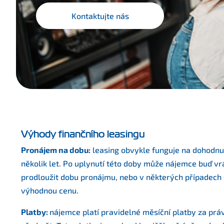
Kontaktujte nás
Výhody finančního leasingu
Pronájem na dobu:
leasing obvykle funguje na dohodnu
několik let. Po uplynutí této doby může nájemce buď vrá
prodloužit dobu pronájmu, nebo v některých případech 
výhodnou cenu.
Platby:
nájemce platí pravidelné měsíční platby za prá