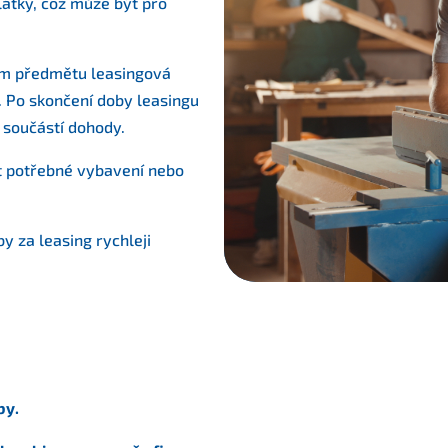
látky, což může být pro
em předmětu leasingová
. Po skončení doby leasingu
 součástí dohody.
at potřebné vybavení nebo
y za leasing rychleji
by.