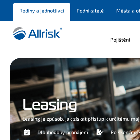
Rodiny a jednotlivci
Podnikatelé
Města a o
Pojištění
Leasing
Leasing je způsob, jak získat přístup k určitému ma
Dlouhodobý pronájem
Po skončení 