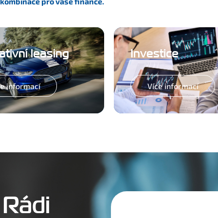
 kombinace pro vaše finance.
tivní leasing
Investice
ce informací
Více informací
 Rádi