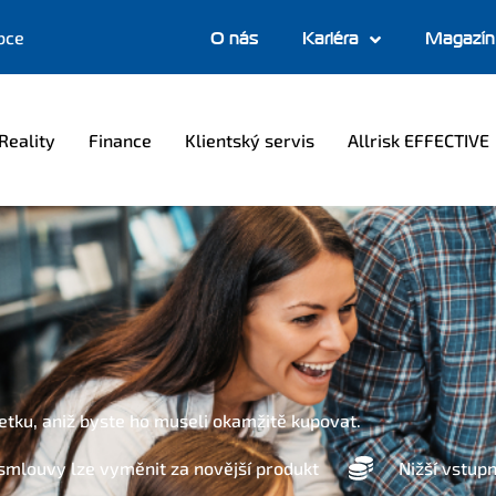
bce
O nás
Kariéra
Magazín
Reality
Finance
Klientský servis
Allrisk EFFECTIVE
jetku, aniž byste ho museli okamžitě kupovat.
smlouvy lze vyměnit za novější produkt
Nižší vstupn