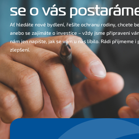
se o vás postaráme
Ať hledáte nové bydlení, řešíte ochranu rodiny, chcete 
anebo se zajímáte o investice – vždy jsme připraveni vá
nám jen napište, jak se vám u nás líbilo. Rádi přijmeme i
zlepšení.