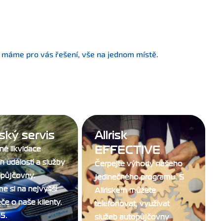
u máme pro vás řešení, vše na jednom místě.
tský servis
Allrisk
EFFECTIVE
né likvidace
h událostí a služby
Čerpejte výhody našeho
opůjčovny.
jedinečného programu. S
e si na nejvyšší
Allriskem můžete
če o naše klienty.
telefonovat, využívat
5.
služeb autopůjčovny