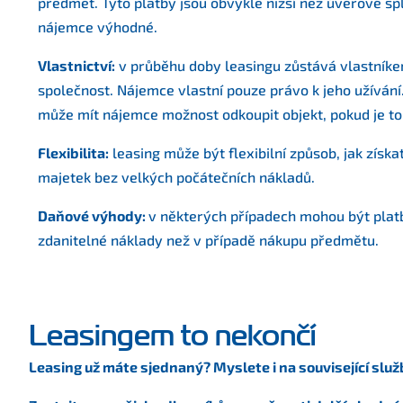
předmět. Tyto platby jsou obvykle nižší než úvěrové sp
nájemce výhodné.
Vlastnictví:
v průběhu doby leasingu zůstává vlastník
společnost. Nájemce vlastní pouze právo k jeho užívání
může mít nájemce možnost odkoupit objekt, pokud je to
Flexibilita:
leasing může být flexibilní způsob, jak získ
majetek bez velkých počátečních nákladů.
Daňové výhody:
v některých případech mohou být platb
zdanitelné náklady než v případě nákupu předmětu.
Leasingem to nekončí
Leasing už máte sjednaný? Myslete i na související služ