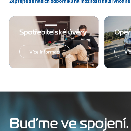
Zeptejte se našich odborníků
na možnosti další vhodné
Spotřebitelské úvěry
Opera
Více informací
Ví
Buďme ve spojení.