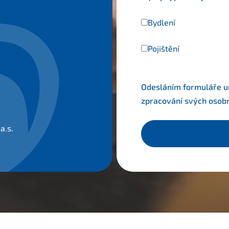
Bydlení
Pojištění
Odesláním formuláře udě
zpracování svých osob
a.s.