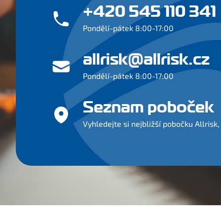
+420 545 110 341
Pondělí-pátek 8:00-17:00
allrisk@allrisk.cz
Pondělí-pátek 8:00-17:00
Seznam poboček
Vyhledejte si nejbližší pobočku Allrisk, 