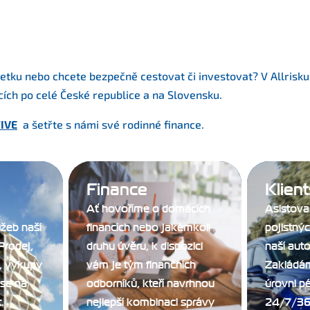
jetku nebo chcete bezpečně cestovat či investovat? V Allrisk
ích po celé České republice a na Slovensku.
TIVE
a šetřte s námi své rodinné finance.
Finance
Klien
Ať hovoříme o domácích
Asistova
užeb naší
financích nebo jakémkoli
pojistnýc
 Prodej,
druhu úvěru, k dispozici
naší aut
, výkupy
vám je tým finančních
Zakládám
se na
odborníků, kteří navrhnou
úrovni pé
.
nejlepší kombinaci správy
24/7/36