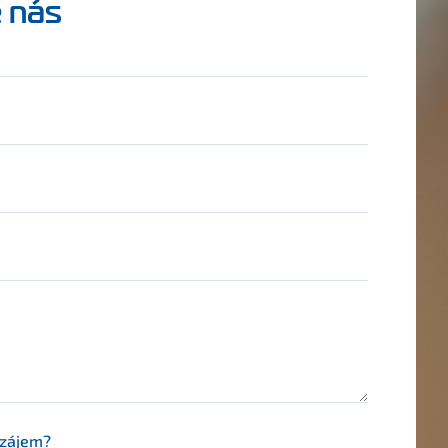
 nás
 zájem?