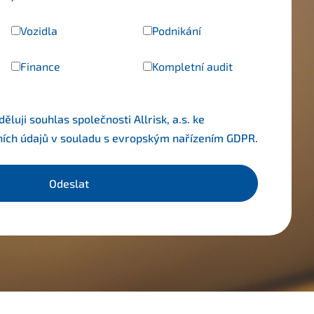
Vozidla
Podnikání
Finance
Kompletní audit
luji souhlas společnosti Allrisk, a.s. ke
ních údajů v souladu s evropským nařízením
GDPR
.
Odeslat