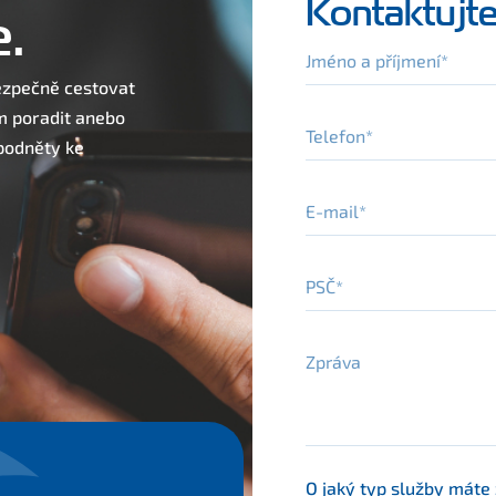
Kontaktujte
.
Jméno a příjmení
bezpečně cestovat
m poradit anebo
Telefon
 podněty ke
E-mail
PSČ
Zpráva
O jaký typ služby máte