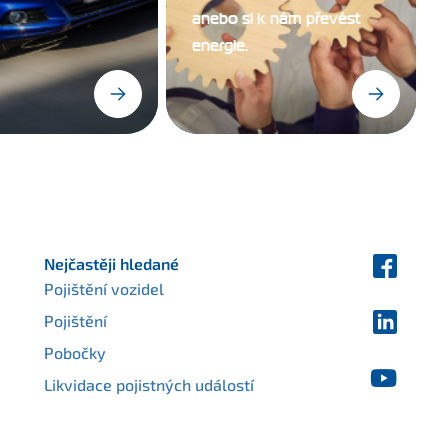
anebo si k nám převést
energie.
Nejčastěji hledané
Pojištění vozidel
Pojištění
Pobočky
Likvidace pojistných událostí