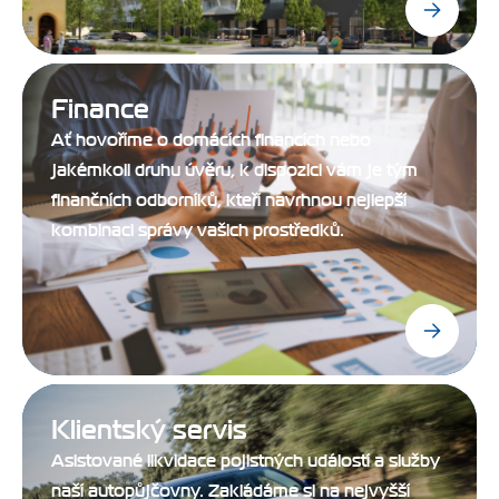
Finance
Ať hovoříme o domácích financích nebo
jakémkoli druhu úvěru, k dispozici vám je tým
finančních odborníků, kteří navrhnou nejlepší
kombinaci správy vašich prostředků.
Klientský servis
Asistované likvidace pojistných událostí a služby
naší autopůjčovny. Zakládáme si na nejvyšší