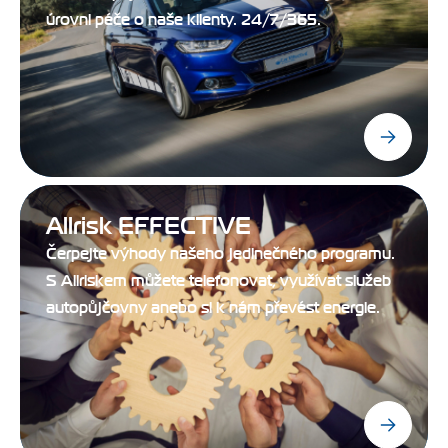
úrovni péče o naše klienty. 24/7/365.
Allrisk EFFECTIVE
Čerpejte výhody našeho jedinečného programu.
S Allriskem můžete telefonovat, využívat služeb
autopůjčovny anebo si k nám převést energie.