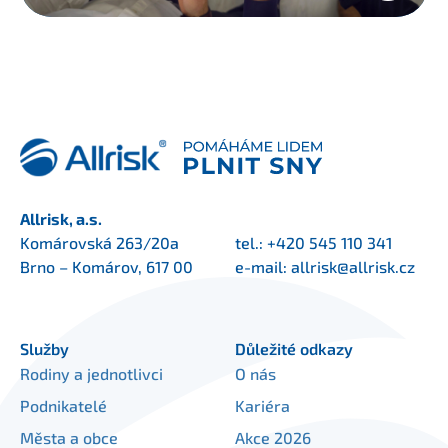
Allrisk, a.s.
Komárovská 263/20a
tel.:
+420 545 110 341
Brno – Komárov, 617 00
e-mail:
allrisk@allrisk.cz
Služby
Důležité odkazy
Rodiny a jednotlivci
O nás
Podnikatelé
Kariéra
Města a obce
Akce 2026