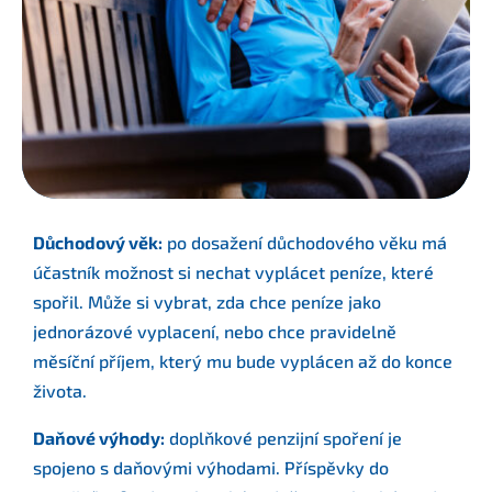
Důchodový věk:
po dosažení důchodového věku má
účastník možnost si nechat vyplácet peníze, které
spořil. Může si vybrat, zda chce peníze jako
jednorázové vyplacení, nebo chce pravidelně
měsíční příjem, který mu bude vyplácen až do konce
života.
Daňové výhody:
doplňkové penzijní spoření je
spojeno s daňovými výhodami. Příspěvky do