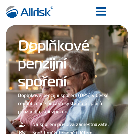
Doplňkové
penzijní
spoření
Doplňkové penzijní spoření (DPS) v České
republice je součástí systému tří pilířů
penzijního zabezpečení.
Na spoření přispívá zaměstnavatel
Spořit můžete sobě i dětem