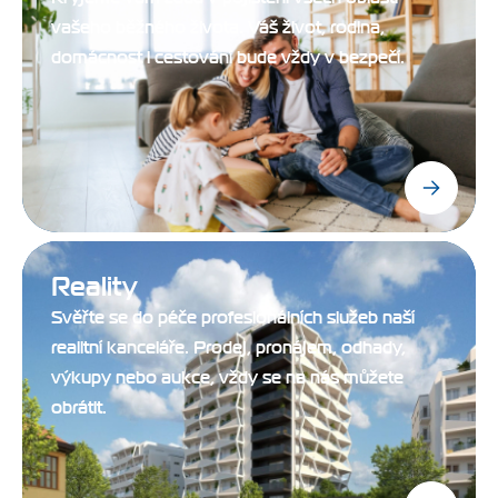
vašeho běžného života. Váš život, rodina,
domácnost i cestování bude vždy v bezpečí.
Reality
Svěřte se do péče profesionálních služeb naší
realitní kanceláře. Prodej, pronájem, odhady,
výkupy nebo aukce, vždy se na nás můžete
obrátit.