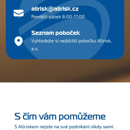
allrisk@allrisk.cz
Pondělí-pátek 8:00-17:00
Seznam poboček
Vyhledejte si nejbližší pobočku Allrisk,
a.s.
S čím vám pomůžeme
S Allriskem nejste na své podnikání nikdy sami.