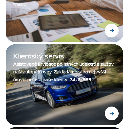
financí.
Klientský servis
Asistované likvidace pojistných událostí a služby
naší autopůjčovny. Zakládáme si na nejvyšší
úrovni péče o naše klienty. 24/7/365.