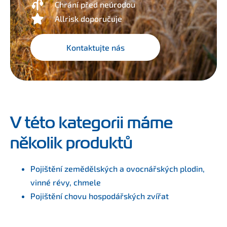
Chrání před neúrodou
Allrisk doporučuje
Kontaktujte nás
V této kategorii máme
několik produktů
Pojištění zemědělských a ovocnářských plodin,
vinné révy, chmele
Pojištění chovu hospodářských zvířat