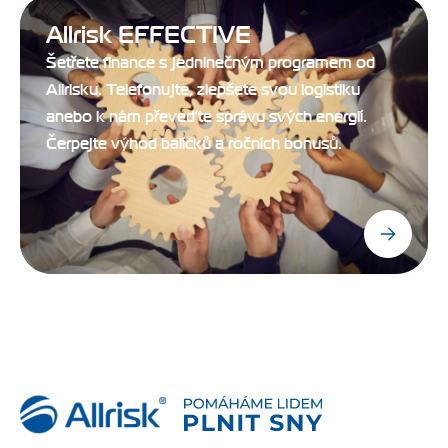
Allrisk EFFECTIVE
Šetřete finance s jedninečným programem od
Allrisku. Telefonujte, zlepšete svou logistiku
anebo k nám převeďte správu svých energií.
Čerpejte výhod balíčků a ročních bonusů.