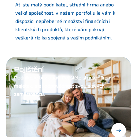
Ať jste malý podnikatel, střední firma anebo
velká společnost, v našem portfoliu je vám k
dispozici nepřeberné množství finančních i
klientských produktů, které vám pokryjí
veškerá rizika spojená s vaším podnikáním.
Pojištění
Podnikejte bez obav. Pojištěte si nejen firemní
majetek, ale i odpovědnost svou a svých
zaměstnanců.