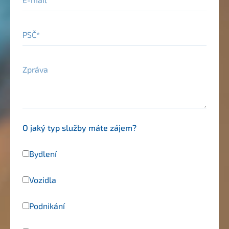
PSČ
Zpráva
O jaký typ služby máte zájem?
Bydlení
Vozidla
Podnikání