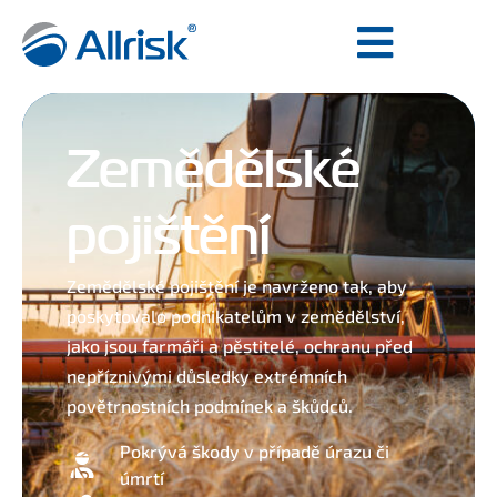
Zemědělské
pojištění
Zemědělské pojištění je navrženo tak, aby
poskytovalo podnikatelům v zemědělství,
jako jsou farmáři a pěstitelé, ochranu před
nepříznivými důsledky extrémních
povětrnostních podmínek a škůdců.
Pokrývá škody v případě úrazu či
úmrtí