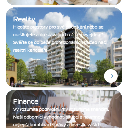
Reality
Hledáte prostory pro své podnikání nebo se
rozšiřujete a do stávajících už se nevejdete?
Svěřte se do péče profesionálních služeb naší
realitní kanceláře.
Finance
Vy rozumíte podnikání, my rozumíme financím.
Naši odborníci vyhodnotí situaci a navrhnou
nejlepší kombinaci správy a investic vašich