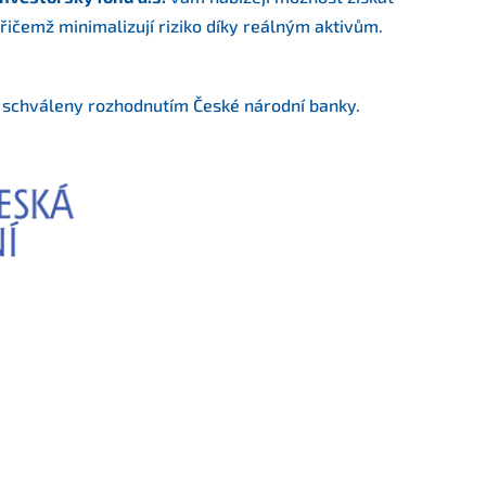
řičemž minimalizují riziko díky reálným aktivům.
 schváleny rozhodnutím České národní banky.