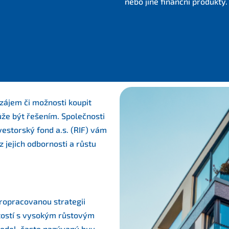
nebo jiné finanční produkty.
e zájem či možnosti koupit
ůže být řešením. Společnosti
vestorský fond a.s. (RIF) vám
z jejich odbornosti a růstu
ropracovanou strategii
itostí s vysokým růstovým
odel, často nazývaný buy-