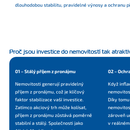
dlouhodobou stabilitu, pravidelné výnosy a ochranu př
Proč jsou investice do nemovitostí tak atrakti
01 – Stálý příjem z pronájmu
02 – Ochra
Nemovitosti generují pravidelný
Když infla
příjem z pronájmu, což je klíčový
nemovitost
faktor stabilizace vaší investice.
Díky tomu 
Zatímco akciový trh může kolísat,
nemovitost
příjem z pronájmu zůstává poměrně
zároveň um
stabilní a stálý. Společnosti jako
v reálném 