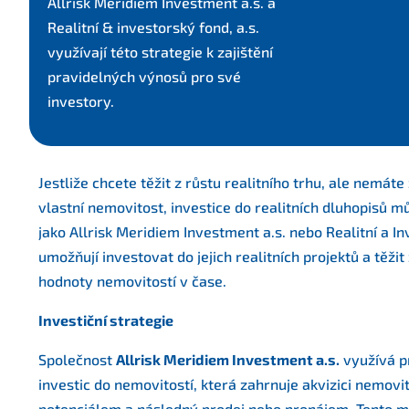
Allrisk Meridiem Investment a.s. a
Realitní & investorský fond, a.s.
využívají této strategie k zajištění
pravidelných výnosů pro své
investory.
Jestliže chcete těžit z růstu realitního trhu, ale nemát
vlastní nemovitost, investice do realitních dluhopisů m
jako Allrisk Meridiem Investment a.s. nebo Realitní a In
umožňují investovat do jejich realitních projektů a těžit 
hodnoty nemovitostí v čase.
Investiční strategie
Společnost
Allrisk Meridiem Investment a.s.
využívá p
investic do nemovitostí, která zahrnuje akvizici nemov
potenciálem a následný prodej nebo pronájem. Tento m