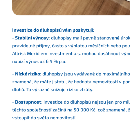
Investice do dluhopisů vám poskytují:
•
Stabilní výnosy
: dluhopisy mají pevně stanovené úroko
pravidelné příjmy, často s výplatou měsíčních nebo pol
Allrisk Meridiem Investment a.s. mohou dosáhnout výno
nabízí výnos až 6,4 % p.a.
•
Nízké riziko
: dluhopisy jsou vydávané do maximálního
znamená, že máte jistotu, že hodnota nemovitostí v por
dluhů. To výrazně snižuje riziko ztráty.
•
Dostupnost
: investice do dluhopisů nejsou jen pro mi
těchto společností začíná na 50 000 Kč, což znamená, ž
vstoupit do světa nemovitostí.