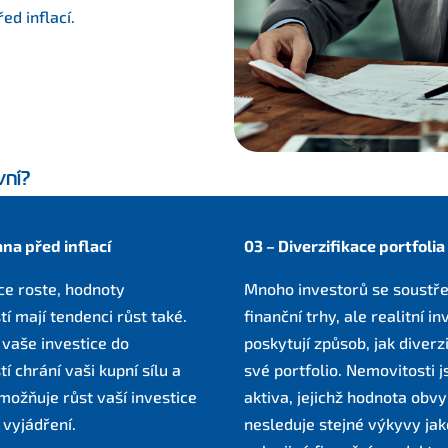
ed inflací.
vní?
na před inflací
03 – Diverzifikace portfolia
ce roste, hodnoty
Mnoho investorů se soustře
í mají tendenci růst také.
finanční trhy, ale realitní in
vaše investice do
poskytují způsob, jak diverz
í chrání vaši kupní sílu a
své portfolio. Nemovitosti 
ožňuje růst vaší investice
aktiva, jejichž hodnota obvy
vyjádření.
nesleduje stejné výkyvy jak