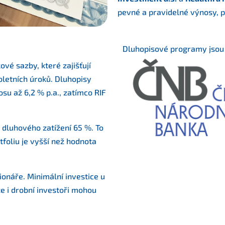
pevné a pravidelné výnosy, p
Dluhopisové programy jsou
vé sazby, které zajišťují
oletních úroků. Dluhopisy
su až 6,2 % p.a., zatímco RIF
 dluhového zatížení 65 %. To
tfoliu je vyšší než hodnota
lionáře. Minimální investice u
e i drobní investoři mohou