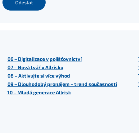
Odeslat
06 – Digitalizace v pojišťovnictví
07 – Nová tvář v Allrisku
08 – Aktivujte si více výhod
09 – Dlouhodobý pronájem – trend současnosti
10 – Mladá generace Allrisk