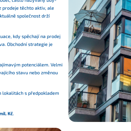
 prodeje těchto aktiv, ale
ktuálně společnost drží
tuace, kdy spěchají na prodej
a. Obchodní strategie je
zajímavým potenciálem. Velmi
vajícího stavu nebo změnou
h lokalitách s předpokladem
mil. Kč
.