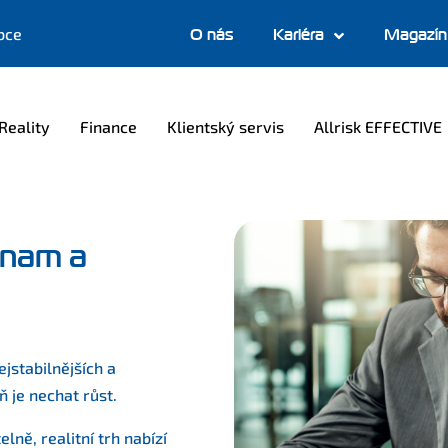
bce
O nás
Kariéra
Magazín
Reality
Finance
Klientský servis
Allrisk EFFECTIVE
ýznam a
jstabilnějších a
ň je nechat růst.
ně, realitní trh nabízí