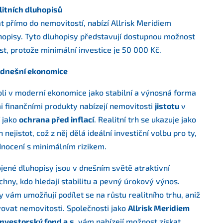
litních dluhopisů
at přímo do nemovitostí, nabízí Allrisk Meridiem
uhopisy. Tyto dluhopisy představují dostupnou možnost
st, protože minimální investice je 50 000 Kč.
v dnešní ekonomice
roli v moderní ekonomice jako stabilní a výnosná forma
mi finančními produkty nabízejí nemovitosti
jistotu
v
í jako
ochrana před inflací
. Realitní trh se ukazuje jako
ejistot, což z něj dělá ideální investiční volbu pro ty,
dnocení s minimálním rizikem.
pojené dluhopisy jsou v dnešním světě atraktivní
echny, kdo hledají stabilitu a pevný úrokový výnos.
 vám umožňují podílet se na růstu realitního trhu, aniž
ovat nemovitosti. Společnosti jako
Allrisk Meridiem
 Investorský fond a.s.
vám nabízejí možnost získat