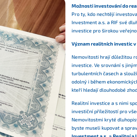
Možnosti investování do rea
Pro ty, kdo nechtějí investov
Investment a.s. a RIF své dl
investice pro širokou veřejno
Význam realitních investic 
Nemovitosti hrají důležitou 
investice. Ve srovnání s jiný
turbulentních časech a slouž
odolný i během ekonomických n
kteří hledají dlouhodobé zho
Realitní investice a s nimi s
investiční příležitostí pro vš
Nemovitostmi kryté dluhopisy
byste museli kupovat a sprav
Investment a.s.
a
Realitní a