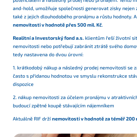
and-hold, umožňuje společnosti generovat zisky nejen z
také z jejich dlouhodobého pronájmu a růstu hodnoty. A
nemovitosti v hodnotě přes 500 mil. Kč
.
Realitní a Investorský fond a.s.
klientům řeší životní si
nemovitosti nebo potřebují zabránit ztrátě svého domov
tedy nastavena do dvou úrovní:
1. krátkodobý nákup a následný prodej nemovitosti se 
často s přidanou hodnotou ve smyslu rekonstrukce stá
dispozice
2. nákup nemovitosti za účelem pronájmu v atraktivníc
budoucí zpětné koupě stávajícím nájemníkem
Aktuálně RIF drží
nemovitosti v hodnotě za téměř
200 