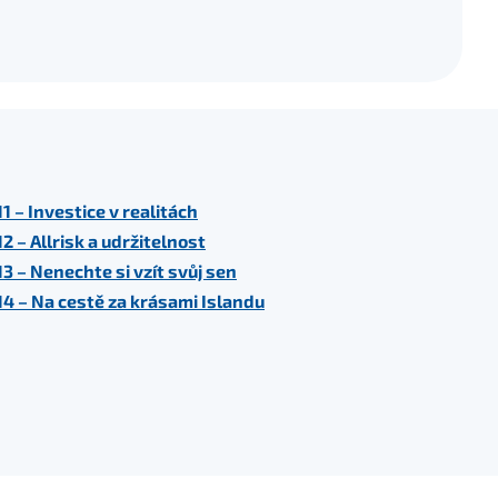
11 – Investice v realitách
12 – Allrisk a udržitelnost
13 – Nenechte si vzít svůj sen
14 – Na cestě za krásami Islandu