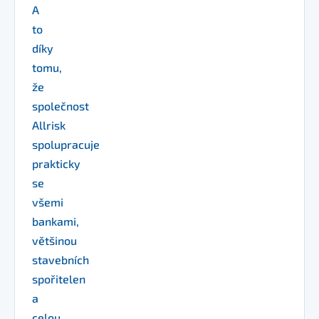
A
to
díky
tomu,
že
společnost
Allrisk
spolupracuje
prakticky
se
všemi
bankami,
většinou
stavebních
spořitelen
a
celou