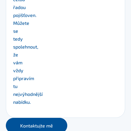
řadou
pojišťoven.
Můžete
se
tedy
spolehnout,
že
vám
vždy
připravím
tu
nejvýhodnější
nabídku.
Kontaktujte mě