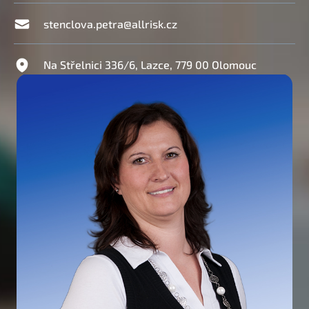
stenclova.petra@allrisk.cz
Na Střelnici 336/6, Lazce, 779 00 Olomouc