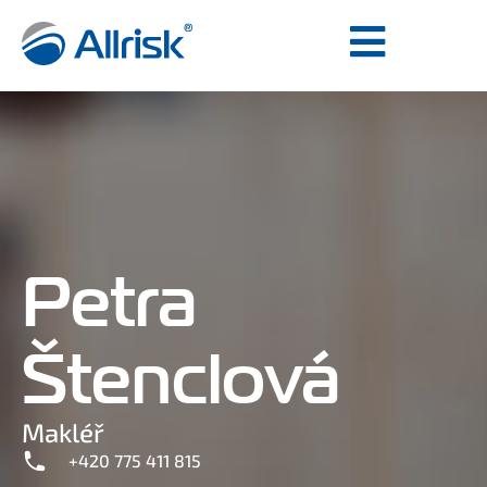
Petra
Štenclová
Makléř
+420 775 411 815