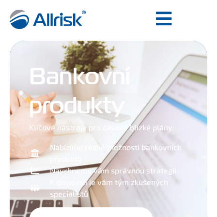
Bankovní
produkty
Klíčové nástroje pro časově blízké plány.
Nabízíme různé možnosti bankovních
produktů
Navrhneme vám správnou strategii
K dispozici je vám tým zkušených
specialistů