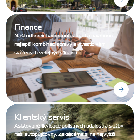
Finance
Naši odborníci vyhodnotí situaci a navrhnou
nejlepší kombinaci správy a investic vám
svěřených veřejných financí.
Klientský servis
Asistované likvidace pojistných událostí a služby
naší autopůjčovny. Zakládáme si na nejvyšší