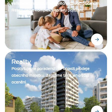
veřejného majetku i odpovědnosti vůči občanům.
Realizujeme komplexní správu pojištění.
Reality
Poskytujeme poradenství v oblasti prodeje
obecního majetku. Zajistíme také jeho tržní
ocenění.