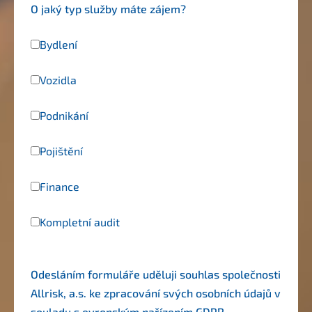
O jaký typ služby máte zájem?
Bydlení
Vozidla
Podnikání
Pojištění
Finance
Kompletní audit
Odesláním formuláře uděluji souhlas společnosti
Allrisk, a.s. ke zpracování svých osobních údajů v
souladu s evropským nařízením
GDPR
.