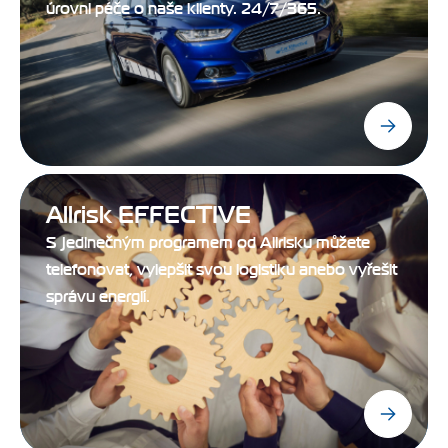
úrovni péče o naše klienty. 24/7/365.
Allrisk EFFECTIVE
S jedinečným programem od Allrisku můžete
telefonovat, vylepšit svou logistiku anebo vyřešit
správu energií.