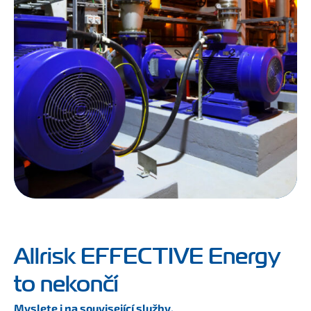
Allrisk EFFECTIVE Energy
to nekončí
Myslete i na související služby.