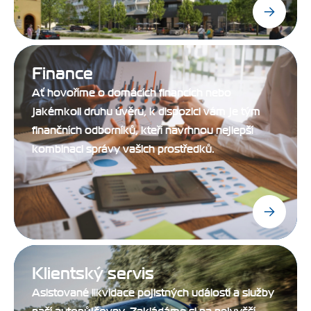
Finance
Ať hovoříme o domácích financích nebo
jakémkoli druhu úvěru, k dispozici vám je tým
finančních odborníků, kteří navrhnou nejlepší
kombinaci správy vašich prostředků.
Klientský servis
Asistované likvidace pojistných událostí a služby