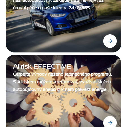
naší autopůjčovny. Zakládáme si na nejvyšší
úrovni péče o naše klienty. 24/7/365.
Allrisk EFFECTIVE
Čerpejte výhody našeho jedinečného programu.
S Allriskem můžete telefonovat, využívat služeb
autopůjčovny anebo si k nám převést energie.