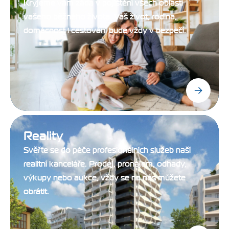
Kryjeme vám záda v pojištění všech oblastí
vašeho běžného života. Váš život, rodina,
domácnost i cestování bude vždy v bezpečí.
Reality
Svěřte se do péče profesionálních služeb naší
realitní kanceláře. Prodej, pronájem, odhady,
výkupy nebo aukce, vždy se na nás můžete
obrátit.