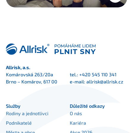
Allrisk, a.s.
Komárovská 263/20a
tel.:
+420 545 110 341
Brno – Komárov, 617 00
e-mail:
allrisk@allrisk.cz
Služby
Důležité odkazy
Rodiny a jednotlivci
O nás
Podnikatelé
Kariéra
Města a obce
Akce 2026