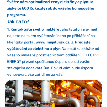
Svěřte nám optimalizaci ceny elektřiny a plynu a
získejte 600 Kč každý rok do vašeho bonusového
programu.
Jak na to?
1. Kontaktujte svého makléře
Jeho telefon a e-mail
najdete na svém vyúčtování nebo po přihlášení na
klientský portál
www.mujallrisk.cz.
2. Předejte
vyúčtování za elektřinu a plyn
Na oplátku získáte od
vašeho makléře prostřednictvím oddělení EFFECTIVE
ENERGY přesně spočítanou úsporu oproti vašim
stávajícím dodavatelům. Pokud vám bude úspora
vyhovovat, vše zařídíme za vás.