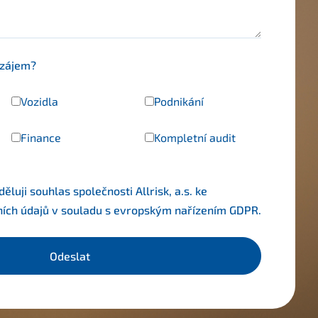
 zájem?
Vozidla
Podnikání
Finance
Kompletní audit
luji souhlas společnosti Allrisk, a.s. ke
ních údajů v souladu s evropským nařízením
GDPR
.
Odeslat