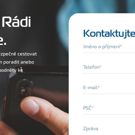
 Rádi
Kontaktujte
.
Jméno a příjmení
bezpečně cestovat
m poradit anebo
Telefon
 podněty ke
E-mail
PSČ
Zpráva