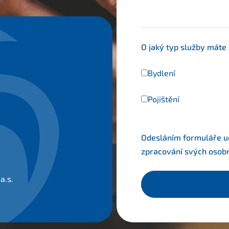
O jaký typ služby máte
Bydlení
Pojištění
Odesláním formuláře udě
zpracování svých osob
a.s.