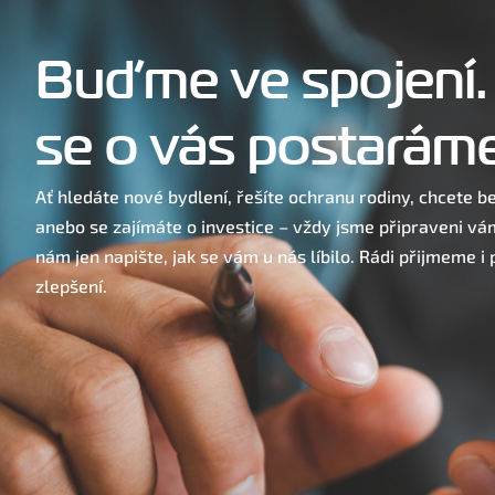
Buďme ve spojení.
se o vás postaráme
Ať hledáte nové bydlení, řešíte ochranu rodiny, chcete 
anebo se zajímáte o investice – vždy jsme připraveni vá
nám jen napište, jak se vám u nás líbilo. Rádi přijmeme i
zlepšení.