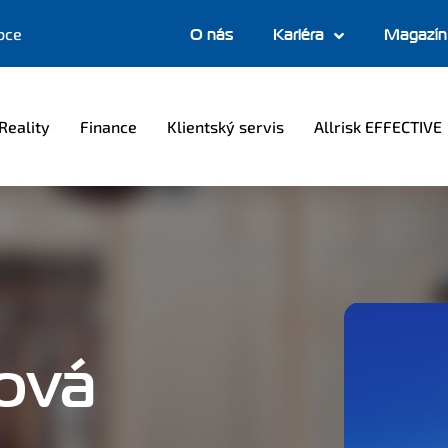
bce
O nás
Kariéra
Magazín
Reality
Finance
Klientský servis
Allrisk EFFECTIVE
ová