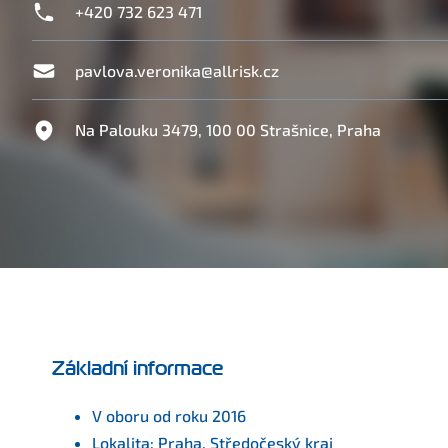
+420 732 623 471
pavlova.veronika@allrisk.cz
Na Palouku 3479, 100 00 Strašnice, Praha
Základní informace
V oboru od roku 2016
Lokalita: Praha, Středočeský kraj