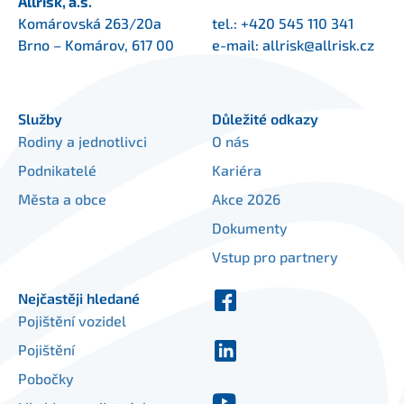
Allrisk, a.s.
Komárovská 263/20a
tel.:
+420 545 110 341
Brno – Komárov, 617 00
e-mail:
allrisk@allrisk.cz
Služby
Důležité odkazy
Rodiny a jednotlivci
O nás
Podnikatelé
Kariéra
Města a obce
Akce 2026
Dokumenty
Vstup pro partnery
Nejčastěji hledané
Pojištění vozidel
Pojištění
Pobočky