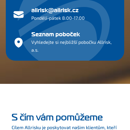
allrisk@allrisk.cz
Pondělí-pátek 8:00-17:00
Seznam poboček
Vyhledejte si nejbližší pobočku Allrisk,
a.s.
S čím vám pomůžeme
Cílem Allrisku je poskytovat našim klientům, kteří