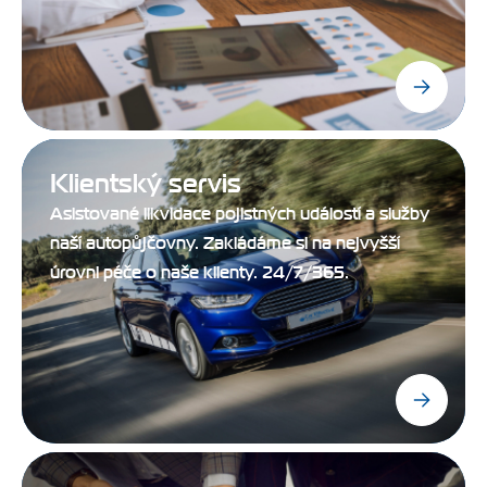
Klientský servis
Asistované likvidace pojistných událostí a služby
naší autopůjčovny. Zakládáme si na nejvyšší
úrovni péče o naše klienty. 24/7/365.