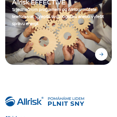
Allrisk EFFECTIVE
S jedinečným programem od Allrisku můžete
telefonovat, vylepšit svou logistiku anebo vyřešit
správu energií.