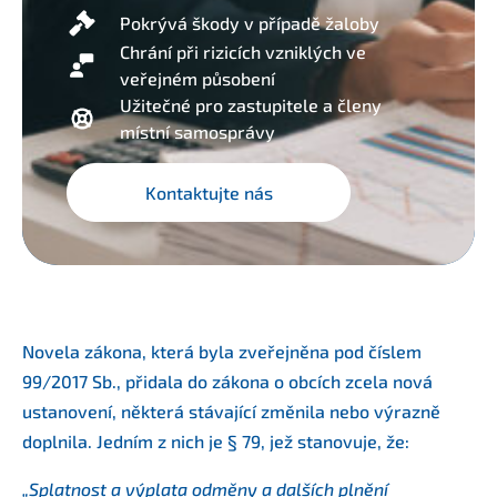
Pokrývá škody v případě žaloby
Chrání při rizicích vzniklých ve
veřejném působení
Užitečné pro zastupitele a členy
místní samosprávy
Kontaktujte nás
Novela zákona, která byla zveřejněna pod číslem
99/2017 Sb., přidala do zákona o obcích zcela nová
ustanovení, některá stávající změnila nebo výrazně
doplnila. Jedním z nich je § 79, jež stanovuje, že:
„Splatnost a výplata odměny a dalších plnění