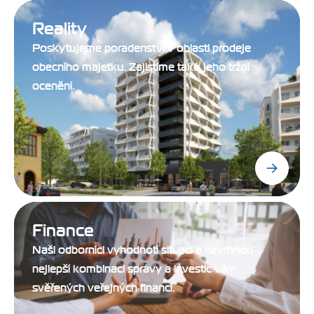
Reality
Poskytujeme poradenství v oblasti prodeje
obecního majetku. Zajistíme také jeho tržní
ocenění.
Finance
Naši odborníci vyhodnotí situaci a navrhnou
nejlepší kombinaci správy a investic vám
svěřených veřejných financí.