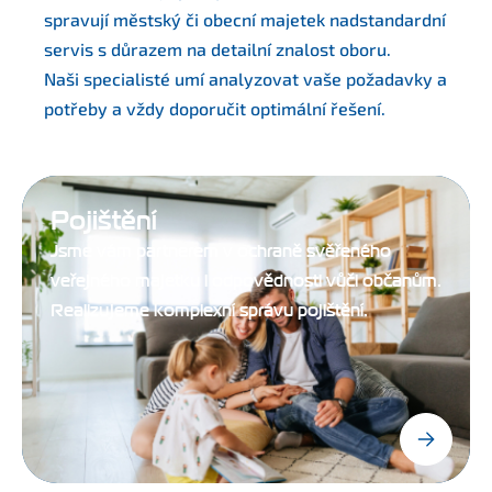
spravují městský či obecní majetek nadstandardní
servis s důrazem na detailní znalost oboru.
Naši specialisté umí analyzovat vaše požadavky a
potřeby a vždy doporučit optimální řešení.
Pojištění
Jsme vám partnerem v ochraně svěřeného
veřejného majetku i odpovědnosti vůči občanům.
Realizujeme komplexní správu pojištění.