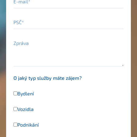
PSČ
Zpráva
O jaký typ služby máte zájem?
Bydlení
Vozidla
Podnikání