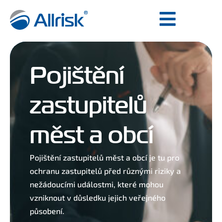
Pojištění
zastupitelů
měst a obcí
Pojištění zastupitelů měst a obcí je tu pro
ochranu zastupitelů před různými riziky a
nežádoucími událostmi, které mohou
vzniknout v důsledku jejich veřejného
působení.