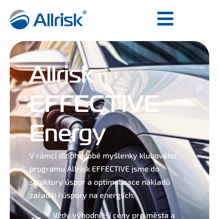
Allrisk
EFFECTIVE
Energy
V rámci dlouhodobé myšlenky klubového
programu Allrisk EFFECTIVE jsme do
struktury úspor a optimalizace nákladů
zařadili i úspory na energiích.
Vždy výhodnější ceny pro města a