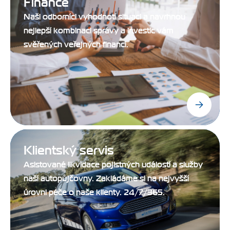
Finance
Naši odborníci vyhodnotí situaci a navrhnou
nejlepší kombinaci správy a investic vám
svěřených veřejných financí.
Klientský servis
Asistované likvidace pojistných událostí a služby
naší autopůjčovny. Zakládáme si na nejvyšší
úrovni péče o naše klienty. 24/7/365.