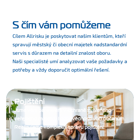
S čím vám pomůžeme
Cílem Allrisku je poskytovat našim klientům, kteří
spravují městský či obecní majetek nadstandardní
servis s důrazem na detailní znalost oboru.
Naši specialisté umí analyzovat vaše požadavky a
potřeby a vždy doporučit optimální řešení.
Pojištění
Jsme vám partnerem v ochraně svěřeného
veřejného majetku i odpovědnosti vůči občanům.
Realizujeme komplexní správu pojištění.