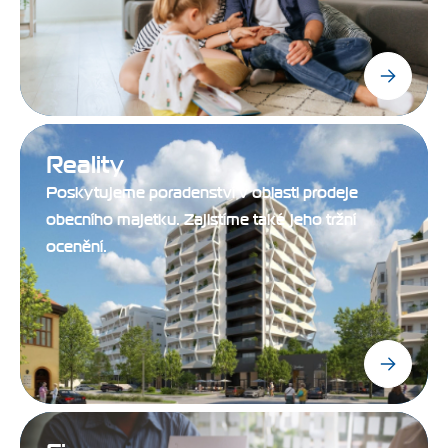
Reality
Poskytujeme poradenství v oblasti prodeje
obecního majetku. Zajistíme také jeho tržní
ocenění.