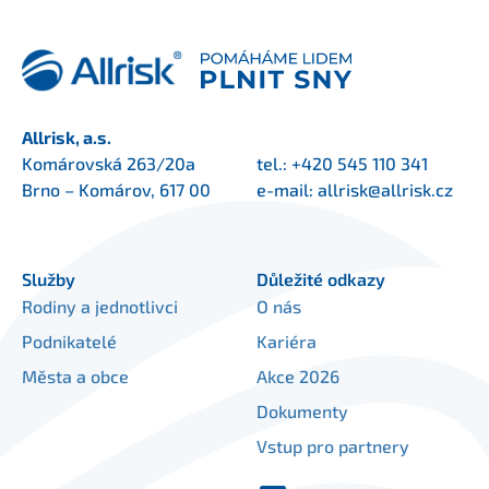
Allrisk, a.s.
Komárovská 263/20a
tel.:
+420 545 110 341
Brno – Komárov, 617 00
e-mail:
allrisk@allrisk.cz
Služby
Důležité odkazy
Rodiny a jednotlivci
O nás
Podnikatelé
Kariéra
Města a obce
Akce 2026
Dokumenty
Vstup pro partnery