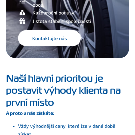
obce
Každoroční bonusy
Jistota stabilní společnosti
Kontaktujte nás
Naší hlavní prioritou je
postavit výhody klienta na
první místo
A proto u nás získáte:
Vždy výhodnější ceny, které lze v dané době
získat