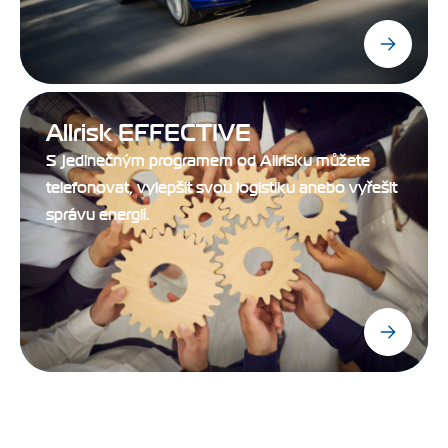
Allrisk EFFECTIVE
S jedinečným programem od Allrisku můžete
telefonovat, vylepšit svou logistiku anebo vyřešit
správu energií.