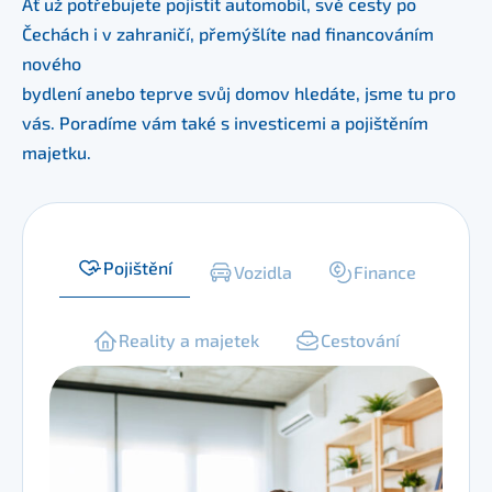
Ať už potřebujete pojistit automobil, své cesty po 
Čechách i v zahraničí, přemýšlíte nad financováním 
nového
bydlení anebo teprve svůj domov hledáte, jsme tu pro 
vás. Poradíme vám také s investicemi a pojištěním 
majetku.
Pojištění
Vozidla
Finance
Reality a majetek
Cestování
Pojištění
V
oblasti