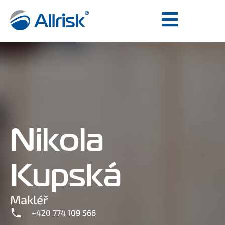
Nikola
Kupská
Makléř
+420 774 109 566