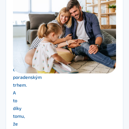
pojištění
vám
mohu
nabídnout
skutečně
komplexní
služby
napříč
celým
poradenským
trhem.
A
to
díky
tomu,
že