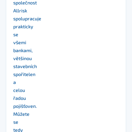
společnost
Allrisk
spolupracuje
prakticky
se
všemi
bankami,
většinou
stavebních
spořitelen
a
celou
řadou
pojišťoven.
Můžete
se
tedy