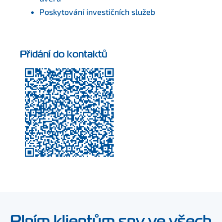
Poskytování investičních služeb
Přidání do kontaktů
Plním klientům sny ve všech