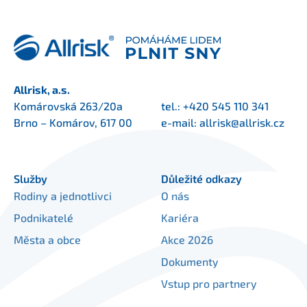
Allrisk, a.s.
Komárovská 263/20a
tel.:
+420 545 110 341
Brno – Komárov, 617 00
e-mail:
allrisk@allrisk.cz
Služby
Důležité odkazy
Rodiny a jednotlivci
O nás
Podnikatelé
Kariéra
Města a obce
Akce 2026
Dokumenty
Vstup pro partnery