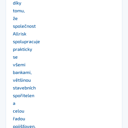
díky
tomu,
že
společnost
Allrisk
spolupracuje
prakticky
se
všemi
bankami,
většinou
stavebních
spořitelen
a
celou
řadou
pojišťoven.