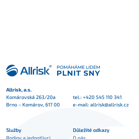
Allrisk, a.s.
Komárovská 263/20a
tel.:
+420 545 110 341
Brno – Komárov, 617 00
e-mail:
allrisk@allrisk.cz
Služby
Důležité odkazy
Rodiny a jednotlivci
O nás